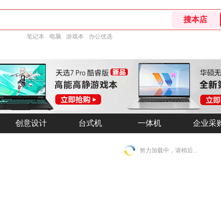
笔记本
电脑
游戏本
办公优选
创意设计
创意设计
台式机
台式机
一体机
一体机
企业采
企业采
努力加载中，请稍后...